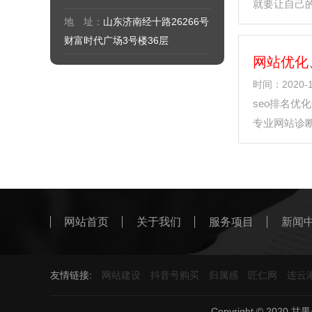
就要让自己
地 址：
山东济南经十路26266号
化的特点有
财富时代广场3号楼36层
网站优化
时间：2020-1
seo排名优
专业网站诊
为您公司提
seo整站优化
公司整合了多
网站首页
关于我们
服务项目
新闻
友情链接:
网站建设
抖音号购买
归属感
匠仁网
连云
Copyright © 20