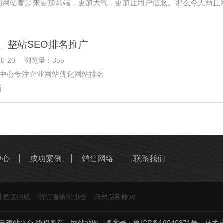
的网站看起来更加高端，更加大气，更加让用户信服。那么今天商丘
哪些。<…
、整站SEO排名推广
0-20
浏览量：355
化中心专注企业网站优化网站排名
断
供免费网站诊断分析，将给您一份满意的答卷。找到问题，解决问题
年的徐州seo优化资源以及经验的一种有别于单纯关键词排名服务的
中心
成功案例
销售网络
联系我们
港危废回收
浙江省纺织协会
归属感装修网
20 甘果云建站平台 版权所有
网站地图
备案号：
鲁ICP备19040871号
技术支