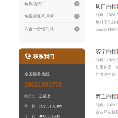
短视频推广
周口白帽
时间：2023-0
短视频账号运营
绝对不能忽略
四合一分销商城
seo优化
击、被黑客
济宁白帽
联系我们
时间：2023-0
如果你是一
全国服务热线
广者绞尽脑
文章内容精
15621881778
商丘白帽
联系人：
王经理
时间：2023-0
手 机：
15253131389
企业网站就
传 真：
4006301685