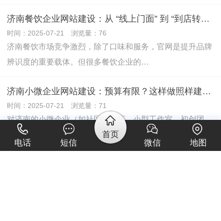
济南餐饮企业网站建设：从 “线上门面” 到 “到店转化” 的关键设计
时间：2025-07-21 浏览量：76
济南餐饮市场竞争激烈，除了口味和服务，官网是提升品牌
辨识度的重要载体。但很多餐饮企业的…
济南小微企业网站建设：预算有限？这样做照样建出 “获客型” 官网
时间：2025-07-21 浏览量：71
对济南的小微企业（如社区便利店、小型工作室、初创团
首页
队）来说，网站不是 “奢侈品”，而是…
电话
短信
微信
地图
星城数智新引擎：企业网站建设与抖音代运营赋能长沙商业腾飞
时间：2025-07-05 浏览量：66
在"强省会"战略深入实施、长沙打造国家智能制造中心的关
键时期，这座"中国工程机械之都"正以数字经济为突破口…